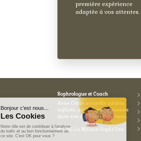
première expérience
adaptée à vos attentes.
Sophrologue et Coach
Anne Cécile accueille adultes,
enfants, adolescents et seniors
dans son cabinet à Propriano.
©2025 La Maison Sophr'Ose