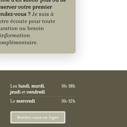
éserver votre premier
endez-vous ?
Je suis à
otre écoute pour toute
uestion ou besoin
'information
omplémentaire.
Les
lundi
,
mardi
,
9h-18h
jeudi
et
vendredi
Le
mercredi
9h-12h
Rendez-vous en ligne