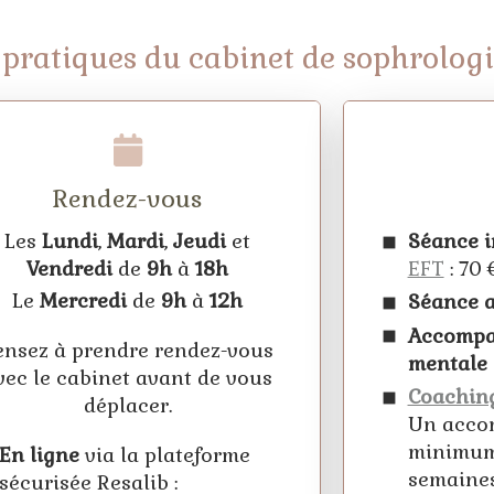
pratiques du cabinet de sophrolog
Rendez-vous
Les
Lundi
,
Mardi
,
Jeudi
et
Séance i
Vendredi
de
9h
à
18h
EFT
: 70
Le
Mercredi
de
9h
à
12h
Séance a
Accompa
ensez à prendre rendez-vous
mentale
vec le cabinet avant de vous
Coachin
déplacer.
Un accom
minimum 
En ligne
via la plateforme
semaine
sécurisée Resalib :