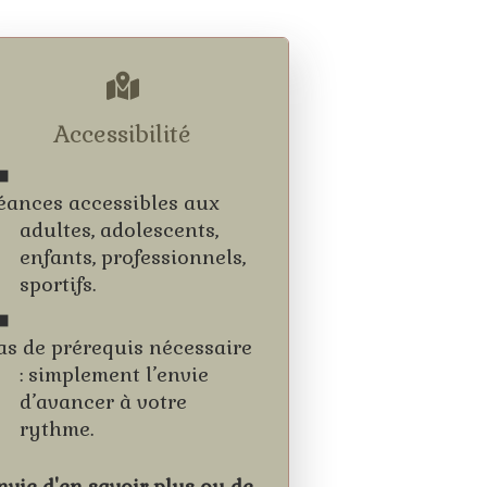
Accessibilité
éances accessibles aux
adultes, adolescents,
enfants, professionnels,
sportifs.
as de prérequis nécessaire
: simplement l’envie
d’avancer à votre
rythme.
nvie d'en savoir plus ou de