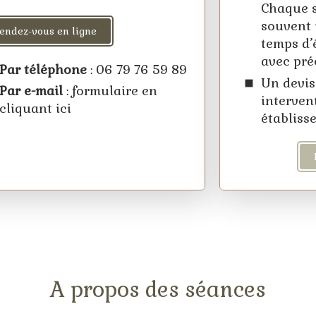
Chaque 
souvent 
endez-vous en ligne
temps d’é
avec pré
Par téléphone
: 06 79 76 59 89
Un devis
Par e-mail
: formulaire en
interven
cliquant ici
établiss
A propos des séances